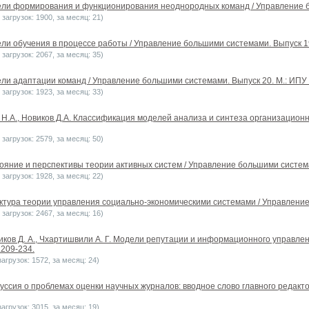
ели формирования и функционирования неоднородных команд / Управление бо
загрузок: 1900, за месяц: 21)
ели обучения в процессе работы / Управление большими системами. Выпуск 19.
загрузок: 2067, за месяц: 35)
ли адаптации команд / Управление большими системами. Выпуск 20. М.: ИПУ Р
загрузок: 1923, за месяц: 33)
н Н.А., Новиков Д.А. Классификация моделей анализа и синтеза организацион
загрузок: 2579, за месяц: 50)
ояние и перспективы теории активных систем / Управление большими системам
загрузок: 1928, за месяц: 22)
уктура теории управления социально-экономическими системами / Управление 
загрузок: 2467, за месяц: 16)
виков Д. А., Чхартишвили А. Г. Модели репутации и информационного управле
.209-234.
агрузок: 1572, за месяц: 24)
куссия о проблемах оценки научных журналов: вводное слово главного редакт
агрузок: 3015, за месяц: 19)