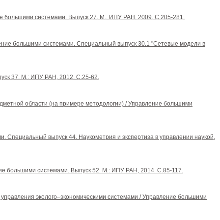
ие большими системами. Выпуск 27. М.: ИПУ РАН, 2009. С.205-281.
вление большими системами. Специальный выпуск 30.1 "Сетевые модели в
к 37. М.: ИПУ РАН, 2012. С.25-62.
редметной области (на примере методологии) / Управление большими
и. Специальный выпуск 44. Наукометрия и экспертиза в управлении наукой,
ние большими системами. Выпуск 52. М.: ИПУ РАН, 2014. С.85-117.
ачах управления эколого–экономическими системами / Управление большими