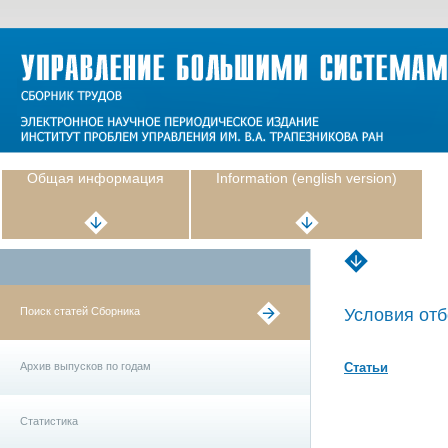
Общая информация
Information (english version)
Поиск статей Сборника
Условия отб
Архив выпусков по годам
Статьи
Статистика