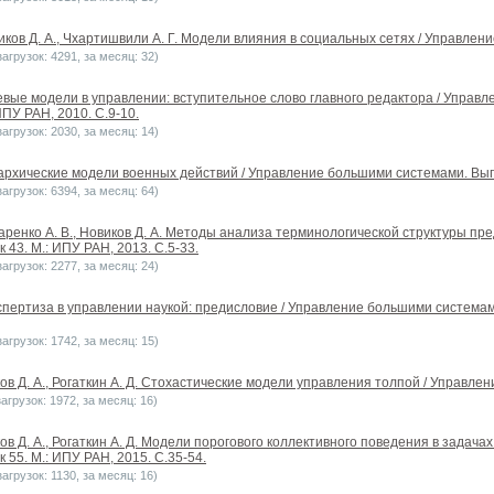
виков Д. А., Чхартишвили А. Г. Модели влияния в социальных сетях / Управлен
агрузок: 4291, за месяц: 32)
тевые модели в управлении: вступительное слово главного редактора / Упра
ИПУ РАН, 2010. С.9-10.
агрузок: 2030, за месяц: 14)
рархические модели военных действий / Управление большими системами. Выпус
агрузок: 6394, за месяц: 64)
акаренко А. В., Новиков Д. А. Методы анализа терминологической структуры п
 43. М.: ИПУ РАН, 2013. С.5-33.
агрузок: 2277, за месяц: 24)
спертиза в управлении наукой: предисловие / Управление большими системам
агрузок: 1742, за месяц: 15)
ков Д. А., Рогаткин А. Д. Стохастические модели управления толпой / Управле
агрузок: 1972, за месяц: 16)
ков Д. А., Рогаткин А. Д. Модели порогового коллективного поведения в зад
 55. М.: ИПУ РАН, 2015. С.35-54.
агрузок: 1130, за месяц: 16)