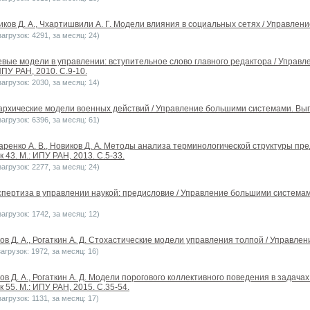
виков Д. А., Чхартишвили А. Г. Модели влияния в социальных сетях / Управлен
агрузок: 4291, за месяц: 24)
тевые модели в управлении: вступительное слово главного редактора / Упра
ИПУ РАН, 2010. С.9-10.
агрузок: 2030, за месяц: 14)
рархические модели военных действий / Управление большими системами. Выпус
агрузок: 6396, за месяц: 61)
акаренко А. В., Новиков Д. А. Методы анализа терминологической структуры п
 43. М.: ИПУ РАН, 2013. С.5-33.
агрузок: 2277, за месяц: 24)
спертиза в управлении наукой: предисловие / Управление большими системам
агрузок: 1742, за месяц: 12)
ков Д. А., Рогаткин А. Д. Стохастические модели управления толпой / Управле
агрузок: 1972, за месяц: 16)
ков Д. А., Рогаткин А. Д. Модели порогового коллективного поведения в зад
 55. М.: ИПУ РАН, 2015. С.35-54.
агрузок: 1131, за месяц: 17)