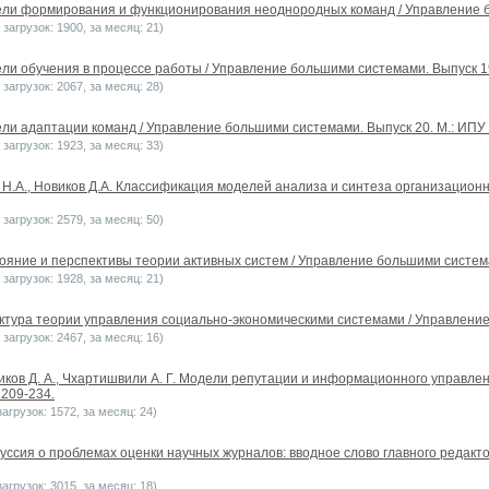
ели формирования и функционирования неоднородных команд / Управление бо
загрузок: 1900, за месяц: 21)
ели обучения в процессе работы / Управление большими системами. Выпуск 19.
загрузок: 2067, за месяц: 28)
ли адаптации команд / Управление большими системами. Выпуск 20. М.: ИПУ Р
загрузок: 1923, за месяц: 33)
н Н.А., Новиков Д.А. Классификация моделей анализа и синтеза организацион
загрузок: 2579, за месяц: 50)
ояние и перспективы теории активных систем / Управление большими системам
загрузок: 1928, за месяц: 21)
уктура теории управления социально-экономическими системами / Управление 
загрузок: 2467, за месяц: 16)
виков Д. А., Чхартишвили А. Г. Модели репутации и информационного управле
.209-234.
агрузок: 1572, за месяц: 24)
куссия о проблемах оценки научных журналов: вводное слово главного редакт
агрузок: 3015, за месяц: 18)