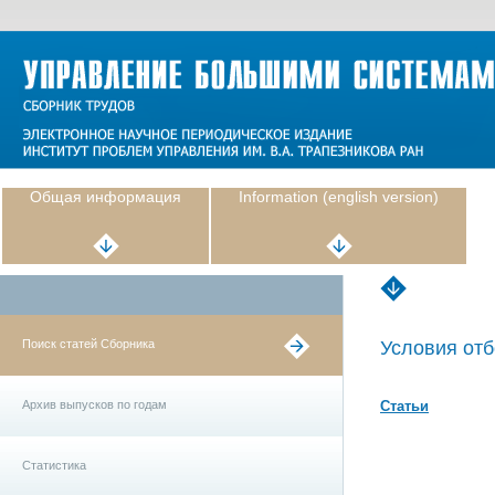
Общая информация
Information (english version)
Поиск статей Сборника
Условия отб
Архив выпусков по годам
Статьи
Статистика