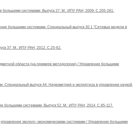
ие большими системами. Выпуск 27. М.: ИПУ РАН, 2009. С.205-281.
вление большими системами. Специальный выпуск 30.1 "Сетевые модели в
к 37. М.: ИПУ РАН, 2012. С.25-62.
редметной области (на примере методологии) / Управление большими
и. Специальный выпуск 44. Наукометрия и экспертиза в управлении наукой,
ние большими системами. Выпуск 52. М.: ИПУ РАН, 2014. С.85-117.
ачах управления эколого–экономическими системами / Управление большими