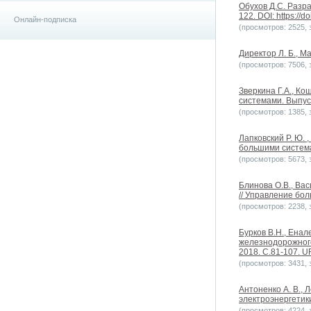
Обухов Д.С. Разр
122. DOI: https://
Онлайн-подписка
(просмотров: 2525, з
Директор Л. Б., М
(просмотров: 7506, з
Зверкина Г.А., К
системами. Выпуск 
(просмотров: 1385, з
Лапковский Р. Ю.
большими системам
(просмотров: 5673, з
Блинова О.В., Ва
// Управление бол
(просмотров: 2238, з
Бурков В.Н., Енал
железнодорожного
2018. С.81-107. UR
(просмотров: 3431, з
Антоненко А. В., 
электроэнергетики
(просмотров: 4224, з