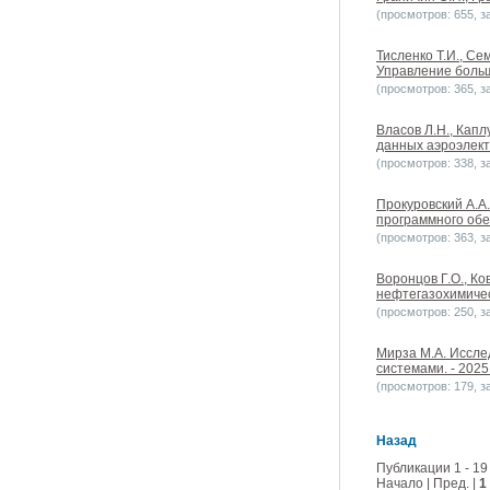
(просмотров: 655, за
Тисленко Т.И., С
Управление больши
(просмотров: 365, за
Власов Л.Н., Кап
данных аэроэлектр
(просмотров: 338, за
Прокуровский А.А
программного обес
(просмотров: 363, за
Воронцов Г.О., К
нефтегазохимическ
(просмотров: 250, за
Мирза М.А. Иссле
системами. - 2025.
(просмотров: 179, за
Назад
Публикации 1 - 19
Начало | Пред. |
1