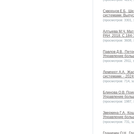
Скворцов Е.Б., Ш
системами. Выпуск 
(просмотров: 3301, з
Алтыева М.Ч. Мат
РАН, 2018. С.184-1
(просмотров: 3608, з
Павлов Д.В., Пет
Управление больши
(просмотров: 2911, з
Лемперт А.А., Жа
системами. - 2024.
(просмотров: 714, за
Блинова О.В. Пои
Управление больши
(просмотров: 1987, з
Зверкина Г.А., К
Управление больши
(просмотров: 731, за
Граничин О.Н., Гр