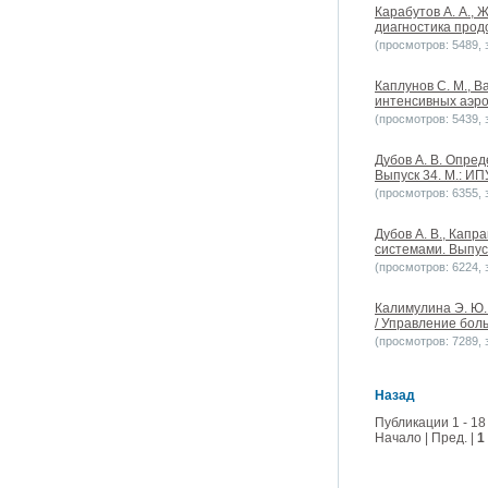
Карабутов А. А., 
диагностика прод
(просмотров: 5489, з
Каплунов С. М., В
интенсивных аэро
(просмотров: 5439, з
Дубов А. В. Опре
Выпуск 34. М.: ИП
(просмотров: 6355, з
Дубов А. В., Капр
системами. Выпуск
(просмотров: 6224, з
Калимулина Э. Ю.
/ Управление боль
(просмотров: 7289, з
Назад
Публикации 1 - 18
Начало | Пред. |
1