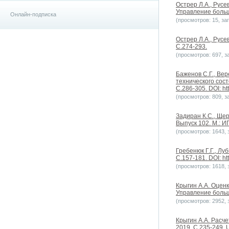
Острер Л.А., Рус
Управление больши
Онлайн-подписка
(просмотров: 15, заг
Острер Л.А., Русе
С.274-293.
(просмотров: 697, за
Баженов С.Г., Вер
технического сос
С.286-305. DOI: ht
(просмотров: 809, за
Задиран К.С., Ще
Выпуск 102. М.: ИП
(просмотров: 1643, з
Гребенюк Г.Г., Л
С.157-181. DOI: ht
(просмотров: 1618, з
Крыгин А.А. Оцен
Управление больши
(просмотров: 2952, з
Крыгин А.А. Расч
2019. С.235-249. U