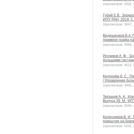
(просмотров: 2918, з
Губий Е.В., Зорк
ИПУ РАН, 2019. С.2
(просмотров: 3047, з
Ведешенков В.А. 
примере графа раз
(просмотров: 3559, з
Резчиков А. Ф. ,
большими системам
(просмотров: 4612, з
Крупенёв Д. С., 
/ Управление боль
(просмотров: 4456, з
Тюгашев А. А., И
Выпуск 39. М.: ИП
(просмотров: 5549, з
Колесников В. И.,
покрытия на боков
(просмотров: 5202, з