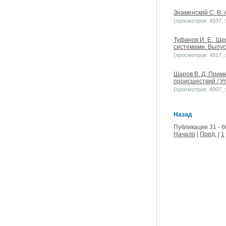
Знаменский С. В.
(просмотров: 4937, з
Туфанов И. Е., Щ
системами. Выпуск
(просмотров: 4917, з
Шаров В. Д. Прим
происшествий / У
(просмотров: 4907, з
Назад
Публикации 31 - 6
Начало
|
Пред.
|
1