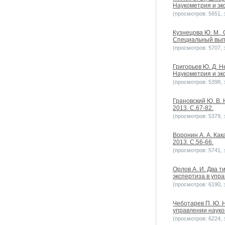
Наукометрия и экс
(просмотров: 5651, з
Кузнецова Ю. М.,
Специальный выпу
(просмотров: 5707, з
Григорьев Ю. Д. 
Наукометрия и экс
(просмотров: 5398, з
Грановский Ю. В.
2013. С.67-82.
(просмотров: 5379, з
Воронин А. А. Ка
2013. С.56-66.
(просмотров: 5741, з
Орлов А. И. Два 
экспертиза в упра
(просмотров: 6190, з
Чеботарев П. Ю. 
управлении наукой
(просмотров: 6224, з