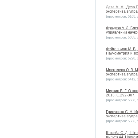
Деза М. М., Деза
экспертиза в упра
(просмотров: 5165, з
Фрадков А. Л. Бл
управлении наукой
(просмотров: 5635, з
Фейгельман М. В.
Наукометрия и экс
(просмотров: 5228, з
Москалева О. В. 
экспертиза в упра
(просмотров: 5412, з
Миркин Б. Г. О п
2013. С.292-307.
(просмотров: 5668, з
Гринченко C. Н. 
экспертиза в упра
(просмотров: 5566, з
Штовба С. Д., Шт
выпуск 44. Науком