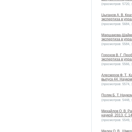
(просмотров: 5720, з
Цыганов А. В. Кр
экспертиза в упра
(просмотров: 5684, з
Маршакова-Шайкев
экспертиза в упра
(просмотров: 5584, з
Горохов В. Г. Пр
экспертиза в упра
(просмотров: 5566, з
Алескеров Ф. Т., 
выпуск 44. Науком
(просмотров: 5574, з
Поляк Б. Т. Науко
(просмотров: 5448, з
Михайлов О. В. Р
наукой, 2013. С.1
(просмотров: 5549, з
Милек О. В., Шме