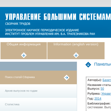
Общая информация
Information (english version)
Панельн
Поиск статей Сборника
Автор(ы):
Бахит
Название стать
Выпуск:
50
Архив выпусков по годам
Рубрика:
Управл
Год:
2014
Библиография:
Статистика
системами. Выпу