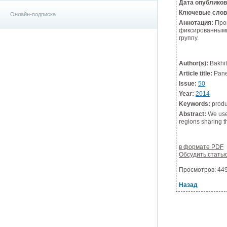
Дата опублико
Ключевые слов
Онлайн-подписка
Аннотация:
Пров
фиксированными
группу.
Author(s):
Bakhit
Article title:
Panel
Issue:
50
Year:
2014
Keywords:
produc
Abstract:
We use 
regions sharing 
в формате PDF
Обсудить стать
Просмотров: 4495
Назад