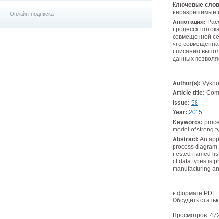
Ключевые слов
неразрешимые п
Онлайн-подписка
Аннотация:
Расс
процесса поток
совмещенной сет
что совмещенная
описанию выпол
данных позволя
Author(s):
Vykhov
Article title:
Comb
Issue:
58
Year:
2015
Keywords:
proces
model of strong t
Abstract:
An appr
process diagram a
nested named list
of data types is 
manufacturing an
в формате PDF
Обсудить стать
Просмотров: 4726