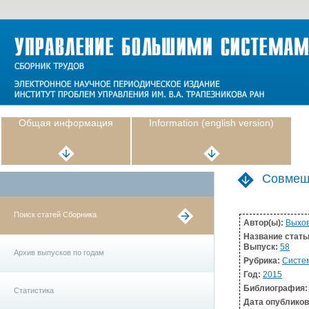
Общая информация
Information (english version)
Совмещ
Поиск статей Сборника
Автор(ы):
Выхов
Название стать
Выпуск:
58
Архив выпусков по годам
Рубрика:
Систе
Год:
2015
Библиография:
Статистика
Дата опублико