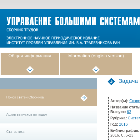
Общая информация
Information (english version)
Задача 
Поиск статей Сборника
Автор(ы):
Скоро
Название стать
Выпуск:
63
Архив выпусков по годам
Рубрика:
Систе
Год:
2016
Библиография:
Статистика
2016. С. 6-23.