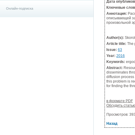
Дата опублико
Ключевые слов
Онлайн-подписка
Аннотация:
Расс
описывающей за
произвольной эр
Author(s):
Skoro
Article title:
The p
Issue:
63
Year:
2016
Keywords:
ergodi
Abstract:
Resourc
disseminates thro
diffusion process
this problem is r
for finding the th
в формате PDF
Обсудить стать
Просмотров: 3935
Назад