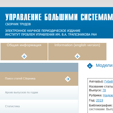
Общая информация
Information (english version)
Модели 
Поиск статей Сборника
Автор(ы):
Губий
Название стать
Выпуск:
78
Архив выпусков по годам
Рубрика:
Надежн
Год:
2019
Библиография:
Статистика
системами. Выпус