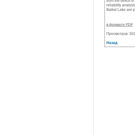
from the deficit i
reliability analys
Baikal Lake are 
в формате PDF
Просмотров: 3022
Назад