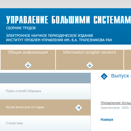
Общая информация
Information (english version)
Выпуск 
Поиск статей Сборника
Управление больши
Архив выпусков по годам
(просмотров: 1920, з
Наверх
Статистика