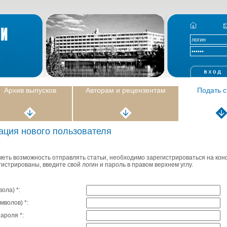
Архив выпусков
Авторам и рецензентам
Подать 
ация нового пользователя
иметь возможность отправлять статьи, необходимо зарегистрироваться на ко
истрированы, введите свой логин и пароль в правом верхнем углу.
мвола)
*
:
имволов)
*
:
пароля
*
: