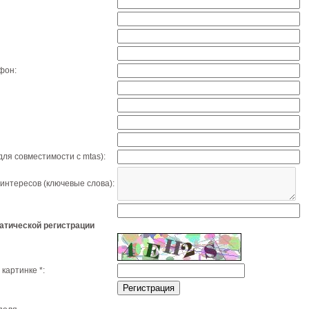
фон:
для совместимости с mtas):
интересов (ключевые слова):
атической регистрации
а картинке
*
: