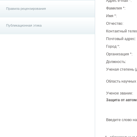
Адрес e-mail
*
:
Фамилия
*
:
Правила рецензирования
Имя
*
:
Отчество:
Публикационная этика
Контактный теле
Почтовый адрес:
Город
*
:
Организация
*
:
Должность:
Ученая степень (
Область научных 
Ученое звание:
Защита от автом
Введите слово н