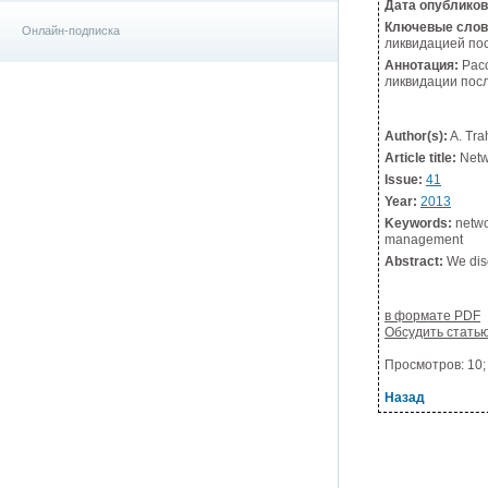
Дата опублико
Ключевые слов
Онлайн-подписка
ликвидацией по
Аннотация:
Расс
ликвидации пос
Author(s):
A. Tra
Article title:
Netwo
Issue:
41
Year:
2013
Keywords:
networ
management
Abstract:
We disc
в формате PDF
Обсудить стать
Просмотров: 10; 
Назад