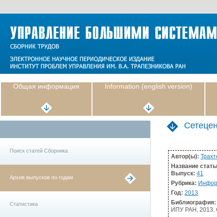
Общая информация
Information (english version)
Сетецен
Поиск статей Сборника
Автор(ы):
Трахт
Название стать
Выпуск:
41
Архив выпусков по годам
Рубрика:
Инфор
Год:
2013
Библиография:
Статистика
ИПУ РАН, 2013. 