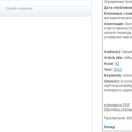
Управление боль
Дата опублико
Онлайн-подписка
Ключевые слов
математическое
Аннотация:
Знач
ответственности
начале периода 
утаивания ими 
Author(s):
Varyuk
Article title:
Influ
Issue:
42
Year:
2012
Keywords:
revela
Abstract:
A consi
staff responsibili
emergency appeara
в формате PDF
Обсудить стать
Просмотров: 4835
Назад