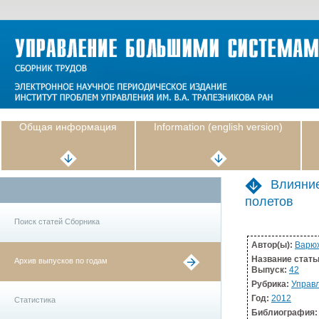
Общая информация
Information (english version)
Влияние
полетов
Поиск статей Сборника
Автор(ы):
Варюх
Название стать
Архив выпусков по годам
Выпуск:
42
Рубрика:
Управл
Год:
2012
Статистика
Библиография: