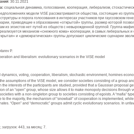
вания
: 30.11.2021
а:
социальная динамика, голосование, кооперация, либерализм, стохастическ
едположениях модели ViSE рассматриваются общества, состоящие из групп
 структуры и порога голосования в интересах участников при гауссовском ге
нарии, приводящие к образованию «открытой» группы, размер которой позво
ам из эгоистов нет путей из обществ с невырожденной группой. Группа-мафия
реализуется механизм «снежного кома» кооперации, в самых либеральных и
крытая» и «демократическая» группы допускают циклические сценарии эвол
arev P.
ration and liberalism: evolutionary scenarios in the ViSE model
 dynamics, voting, cooperation, liberalism, stochastic environment, homines econom
he assumptions of the ViSE model, we consider societies consisting of a group and e
n the interests of the participants are studied, provided that a Gaussian proposal gene
tion of an “open” group, whose size allows it to make monopoly decisions through voti
societies with a non-singleton group to societies consisting of egoists. A “mafia” ty
e to the majority, the mechanism of “snowball” of cooperation is implemented, whil
ates. “Open” and “democratic” groups admit cyclic evolutionary scenarios. In unfavo
 загрузок: 443, за месяц: 7.