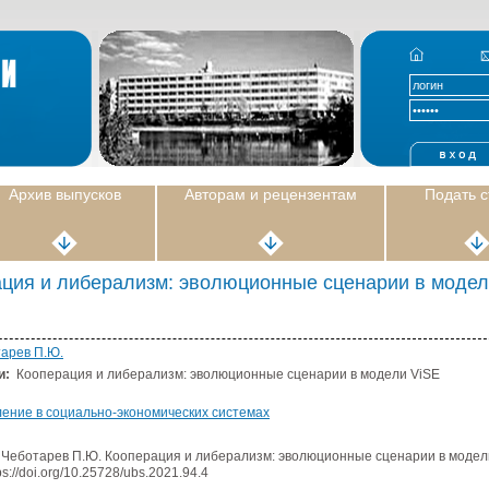
Архив выпусков
Авторам и рецензентам
Подать 
ция и либерализм: эволюционные сценарии в модел
арев П.Ю.
и:
Кооперация и либерализм: эволюционные сценарии в модели ViSE
ение в социально-экономических системах
Чеботарев П.Ю. Кооперация и либерализм: эволюционные сценарии в модели 
ps://doi.org/10.25728/ubs.2021.94.4