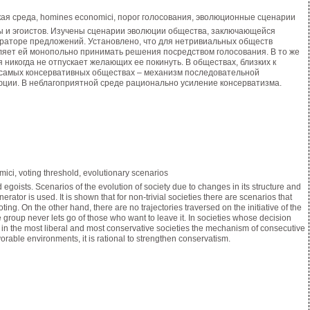
ая среда, homines economici, порог голосования, эволюционные сценарии
ы и эгоистов. Изучены сценарии эволюции общества, заключающейся
нераторе предложений. Установлено, что для нетривиальных обществ
ляет ей монопольно принимать решения посредством голосования. В то же
 никогда не отпускает желающих ее покинуть. В обществах, близких к
 самых консервативных обществах – механизм последовательной
юции. В неблагоприятной среде рационально усиление консерватизма.
ici, voting threshold, evolutionary scenarios
goists. Scenarios of the evolution of society due to changes in its structure and
rator is used. It is shown that for non-trivial societies there are scenarios that
ng. On the other hand, there are no trajectories traversed on the initiative of the
pe group never lets go of those who want to leave it. In societies whose decision
e in the most liberal and most conservative societies the mechanism of consecutive
rable environments, it is rational to strengthen conservatism.