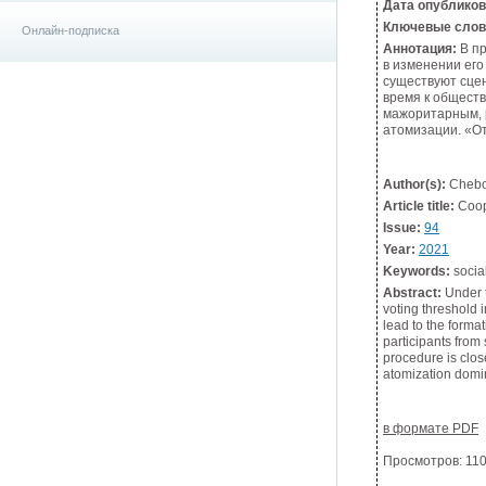
Дата опублико
Ключевые слов
Онлайн-подписка
Аннотация:
В пр
в изменении его
существуют сце
время к обществ
мажоритарным, 
атомизации. «От
Author(s):
Chebot
Article title:
Coope
Issue:
94
Year:
2021
Keywords:
social
Abstract:
Under t
voting threshold i
lead to the forma
participants from 
procedure is clos
atomization domin
в формате PDF
Просмотров: 110;