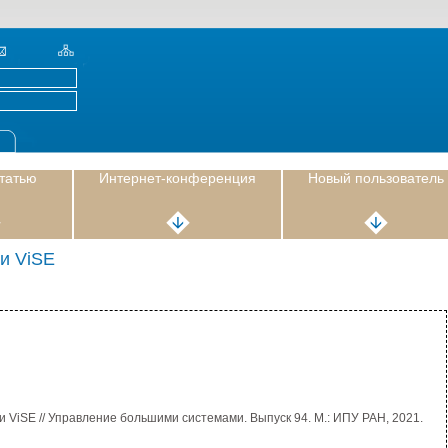
статью
Интернет-конференция
Новый пользователь
и ViSE
ViSE // Управление большими системами. Выпуск 94. М.: ИПУ РАН, 2021.