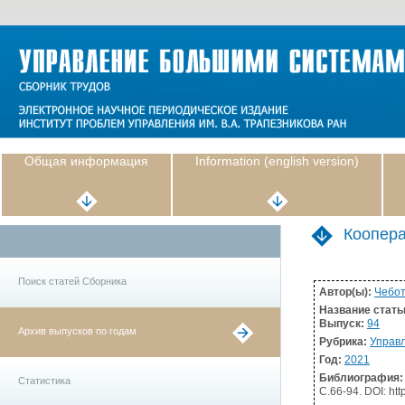
Общая информация
Information (english version)
Коопера
Поиск статей Сборника
Автор(ы):
Чебот
Название стать
Выпуск:
94
Архив выпусков по годам
Рубрика:
Управл
Год:
2021
Библиография:
Статистика
С.66-94. DOI: htt