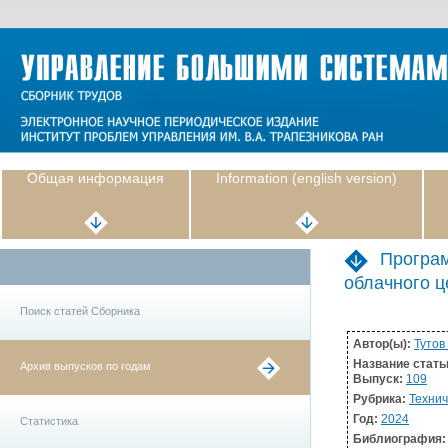
Общая информация
Information (english version)
Програм
облачного ц
Поиск статей Сборника
Автор(ы):
Тутов 
Название стать
Архив выпусков по годам
Выпуск:
109
Рубрика:
Технич
Год:
2024
Статистика
Библиография: