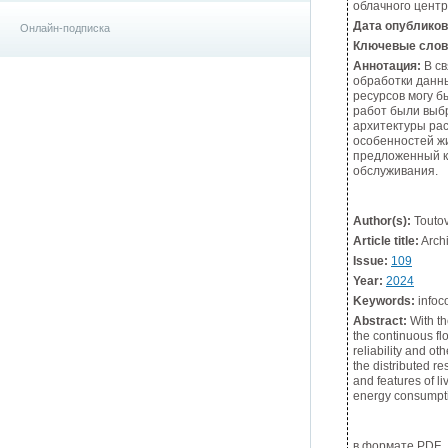
облачного центр
Дата опублико
Онлайн-подписка
Ключевые слов
Аннотация:
В св
обработки данн
ресурсов могу б
работ были выб
архитектуры ра
особенностей ж
предложенный к
обслуживания.
Author(s):
Toutov
Article title:
Archi
Issue:
109
Year:
2024
Keywords:
infoc
Abstract:
With th
the continuous flo
reliability and o
the distributed re
and features of l
energy consumptio
в формате PDF