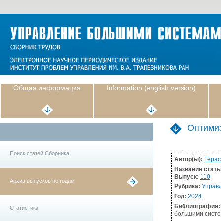
Общая информация
Information (english version)
Оптимиз
Поиск статей Сборника
Автор(ы):
Герас
Название стать
Выпуск:
110
Архив выпусков по годам
Рубрика:
Управл
Год:
2024
Библиография:
Статистика
большими система