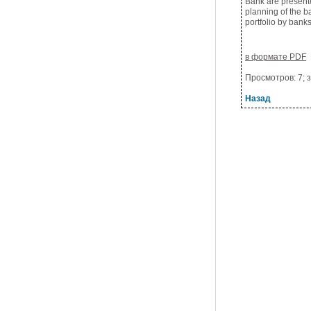
Bank are presente
planning of the b
portfolio by banks
в формате PDF
Просмотров: 7; з
Назад