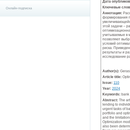
Дата опублико
Ключевые слов
Онлайн-подписка
Аннотация:
Расс
формирования пр
увеличивающейс
этой задачи – 
оптимизационна
учитываемые в 
позволяют выбра
условий оптимал
риска. Приведе
результаты и р
исследование р
Author(s):
Gerask
Article title:
Optim
Issue:
110
Year:
2024
Keywords:
bank l
Abstract:
The art
lending to individ
urgent tasks of ba
portfolio and opt
and the limitatio
Optimization model
also been determin