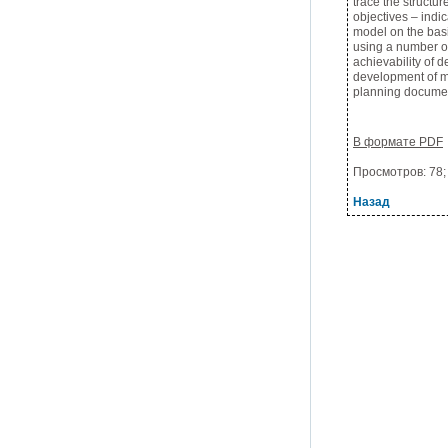
trace the structu
objectives – indi
model on the basi
using a number of
achievability of d
development of me
planning docume
В формате PDF
Просмотров: 78; 
Назад