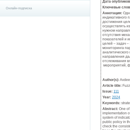
Дата опублико
Ключевые слов
Онлайн-подписка
Аннотация:
Одно
индикативного 
достижения целе
осуществлять из
нужном направл
отсутствия меха
показателей и и
целей – задач –
мониторинга па
аналитического
направления да
отслеживания вл
мероприятий, ф
Author(s):
Avdeev
Article title:
Fuzzy
Issue:
111
Year:
2024
Keywords:
strate
Abstract:
One of 
implementation of
system of indicato
public policy in 
check the consist