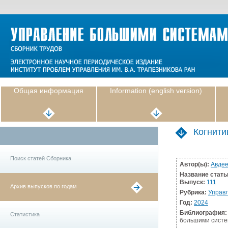
Общая информация
Information (english version)
Когнити
Поиск статей Сборника
Автор(ы):
Авдее
Название стать
Выпуск:
111
Архив выпусков по годам
Рубрика:
Управл
Год:
2024
Библиография:
Статистика
большими система