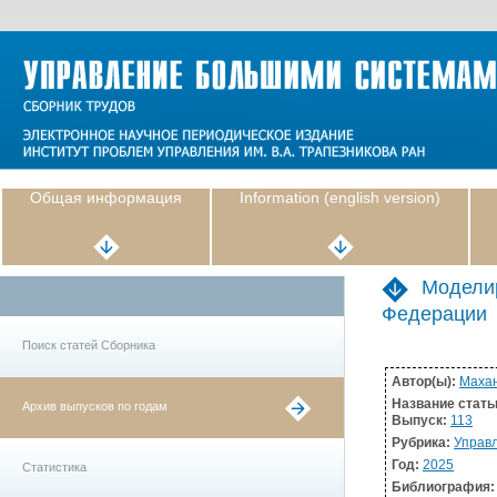
Общая информация
Information (english version)
Моделир
Федерации
Поиск статей Сборника
Автор(ы):
Махан
Название стать
Архив выпусков по годам
Выпуск:
113
Рубрика:
Управл
Год:
2025
Статистика
Библиография: