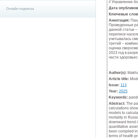
// Управление бо
Дата опублико
Онлайн-подписка
Ключевые слов
Аннотация:
Панд
Проведенные рас
данной статьи –
переписи насел
учитывалась сме
третий – комби
оценка сверхсм
2023 год в разр
части здоровье
Author(s):
Makhan
Article title:
Model
Issue:
113
Year:
2025
Keywords:
pandem
Abstract:
The pan
calculations show
models to calcula
mortality in Russ
downward trend in
quantitative asse
been compiled in 
terms of health pr