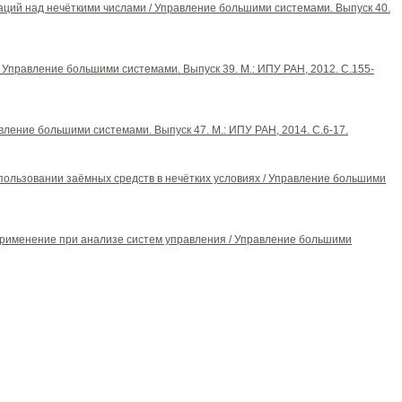
аций над нечёткими числами / Управление большими системами. Выпуск 40.
 / Управление большими системами. Выпуск 39. М.: ИПУ РАН, 2012. С.155-
вление большими системами. Выпуск 47. М.: ИПУ РАН, 2014. С.6-17.
спользовании заёмных средств в нечётких условиях / Управление большими
ё применение при анализе систем управления / Управление большими