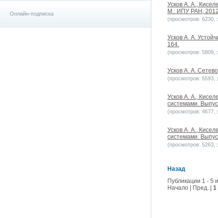
Усков А. А., Кис
М.: ИПУ РАН, 2012
Онлайн-подписка
(просмотров: 6230, з
Усков А. А. Устой
164.
(просмотров: 5809, з
Усков А. А. Сетев
(просмотров: 5593, з
Усков А. А., Кис
системами. Выпуск
(просмотров: 4677, з
Усков А. А., Кис
системами. Выпуск
(просмотров: 5263, з
Назад
Публикации 1 - 5 и
Начало | Пред. |
1