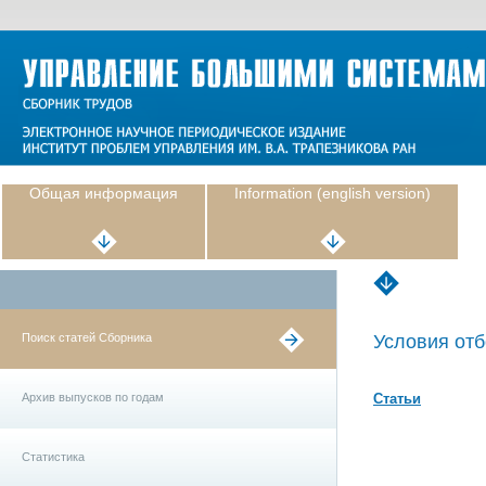
Общая информация
Information (english version)
Поиск статей Сборника
Условия отб
Архив выпусков по годам
Статьи
Статистика