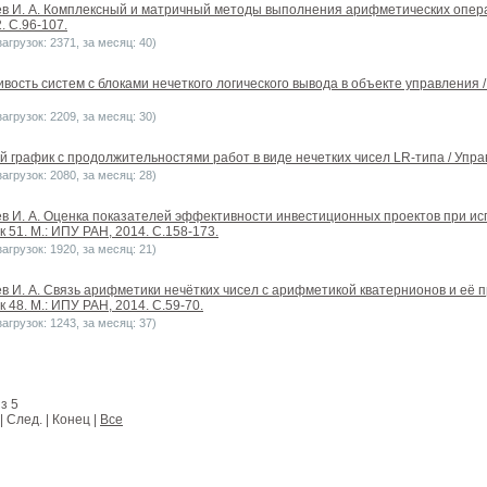
елев И. А. Комплексный и матричный методы выполнения арифметических опер
. С.96-107.
агрузок: 2371, за месяц: 40)
чивость систем с блоками нечеткого логического вывода в объекте управления
агрузок: 2209, за месяц: 30)
ой график с продолжительностями работ в виде нечетких чисел LR-типа / Упра
агрузок: 2080, за месяц: 28)
елев И. А. Оценка показателей эффективности инвестиционных проектов при и
 51. М.: ИПУ РАН, 2014. С.158-173.
агрузок: 1920, за месяц: 21)
елев И. А. Связь арифметики нечётких чисел с арифметикой кватернионов и е
 48. М.: ИПУ РАН, 2014. С.59-70.
агрузок: 1243, за месяц: 37)
з 5
| След. | Конец
|
Все