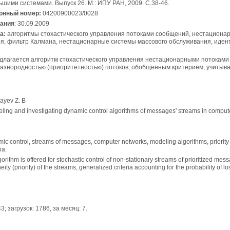
шими системами. Выпуск 26. М.: ИПУ РАН, 2009. С.38-46.
ионный номер:
04200900023/0028
вания
: 30.09.2009
а:
алгоритмы стохастического управления потоками сообщений, нестационар
­ния, фильтр Калмана, нестационарные системы массового обслуживания, ид
лагается алгоритм стохастического управления нестационарными потоками
азнородностью (приоритетностью) потоков, обобщенным критерием, учитыв
ayev Z. B
ing and investigating dynamic control algorithms of messages' streams in comput
ic control, streams of messages, computer networks, modeling algorithms, priori
ia.
orithm is offered for stochastic control of non-stationary streams of prioritized me
ity (priority) of the streams, generalized criteria accounting for the probability of 
; загрузок: 1786, за месяц: 7.