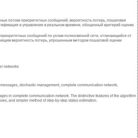
ные потоки приоритетных сообщений, вероятность потерь, пошаговая
ентификация и управление в реальном времени, обощенный критерий оценки
 приоритетных сообщений по узлам полносвязной сети, отличающийся от
ающим вероятность потерь, упрошенным методом пошаговой оценки
er networks
ty messages, stochastic management, complete communication network,
ssages in complete communication network. The distinctive features of the algorithm
losses, and simpler method of step-by-step status estimation.