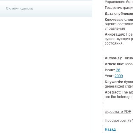
Управление боль
Гос. регистрац
Онлайн-подписка
Дата опублико
Ключевые слов
оценка сос­то­я
управления
Аннотация:
Пред
существующих р
состояния.
Author(s):
Tukub
Article title:
Model
Issue:
26
Year:
2009
Keywords:
dynam
generalized criter
Abstract:
The alg
are the heterogene
в формате PDF
Просмотров: 7843
Назад