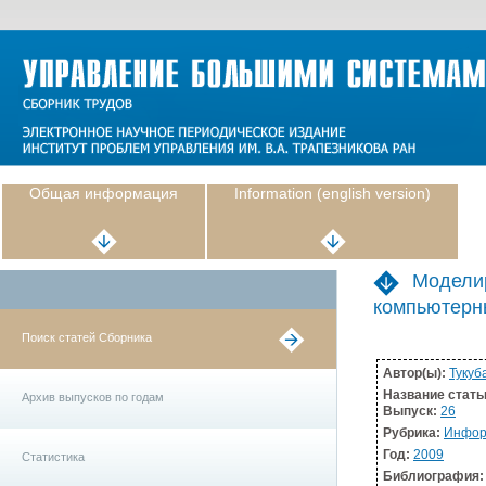
Общая информация
Information (english version)
Моделир
компьютерн
Поиск статей Сборника
Автор(ы):
Тукуба
Название стать
Архив выпусков по годам
Выпуск:
26
Рубрика:
Инфор
Год:
2009
Статистика
Библиография: