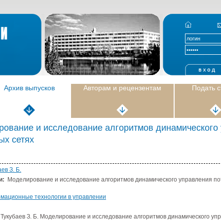
Архив выпусков
Авторам и рецензентам
Подать 
ование и исследование алгоритмов динамического 
ых сетях
ев З. Б.
и:
Моделирование и исследование алгоритмов динамического управления по
мационные технологии в управлении
Тукубаев З. Б. Моделирование и исследование алгоритмов динамического уп