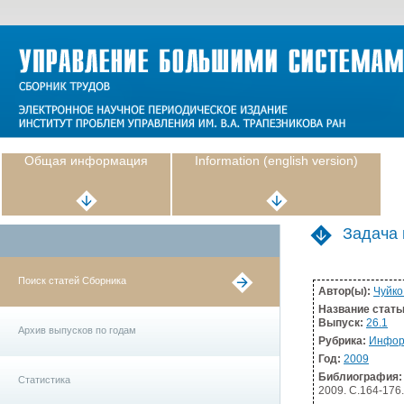
Общая информация
Information (english version)
Задача
Поиск статей Сборника
Автор(ы):
Чуйко
Название стать
Выпуск:
26.1
Архив выпусков по годам
Рубрика:
Инфор
Год:
2009
Библиография:
Статистика
2009. С.164-176.