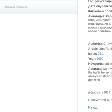
Гос. регистрац
Дата опублико
Онлайн-подписка
Ключевые слов
Аннотация:
Рабо
минимизировать 
модификация для
всегда существу
более понятной 
Author(s):
Chuyko
Article title:
Routi
Issue:
26.1
Year:
2009
Keywords:
optima
Abstract:
We inve
the traffic he sen
always exists and
question.
в формате PDF
Просмотров: 6762
Назад