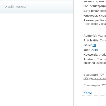
нечетких критер
Гос. регистрац
Онлайн-подписка
Дата опублико
Ключевые слов
Аннотация:
Расс
Находятся и ср
Author(s):
Vozhak
Article title:
Compl
Issue:
30
Year:
2010
Keywords:
produ
Abstract:
The mod
obtained using di
в формате PDF
Обсудить стать
Просмотров: 7206
Назад