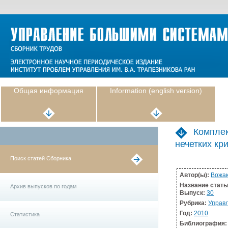
Общая информация
Information (english version)
Комплек
нечетких кр
Поиск статей Сборника
Автор(ы):
Вожак
Название стать
Архив выпусков по годам
Выпуск:
30
Рубрика:
Управл
Год:
2010
Статистика
Библиография: