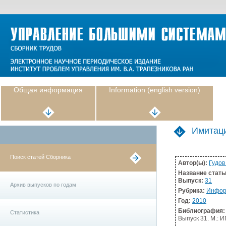
Общая информация
Information (english version)
Имитаци
Поиск статей Сборника
Автор(ы):
Гудов 
Название стать
Выпуск:
31
Архив выпусков по годам
Рубрика:
Инфор
Год:
2010
Библиография:
Статистика
Выпуск 31. М.: И