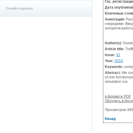
Гос. регистрац
Дата опублико
Онлайн-подписка
Ключевые слов
Аннотация:
Расс
очередями. Вво
алгоритм работ
Author(s):
Goodov
Article title:
Traff
Issue:
31
Year:
2010
Keywords:
compu
Abstract:
We cons
of role functiona
simulation run.
в формате PDF
Обсудить в Инт
Просмотров: 6996
Назад