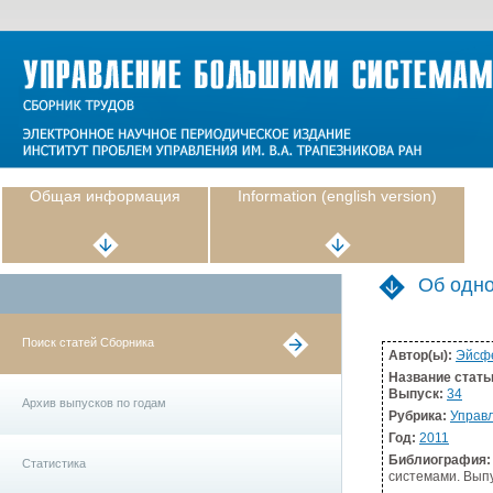
Общая информация
Information (english version)
Об одно
Поиск статей Сборника
Автор(ы):
Эйсфе
Название стать
Выпуск:
34
Архив выпусков по годам
Рубрика:
Управл
Год:
2011
Библиография:
Статистика
системами. Выпу