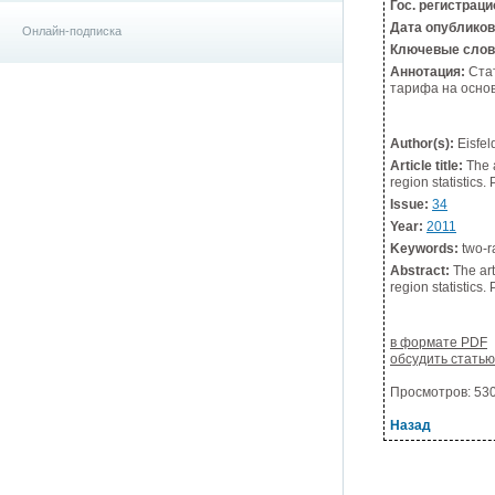
Гос. регистрац
Дата опублико
Онлайн-подписка
Ключевые слов
Аннотация:
Стат
тарифа на основ
Author(s):
Eisfel
Article title:
The a
region statistics
Issue:
34
Year:
2011
Keywords:
two-ra
Abstract:
The art
region statistics
в формате PDF
обсудить стать
Просмотров: 5307
Назад