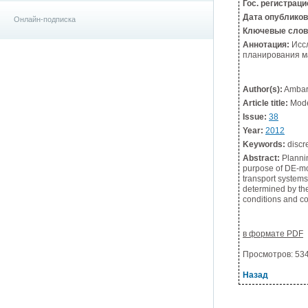
Гос. регистрац
Дата опублико
Онлайн-подписка
Ключевые слов
Аннотация:
Иссл
планирования м
Author(s):
Ambart
Article title:
Model
Issue:
38
Year:
2012
Keywords:
discre
Abstract:
Plannin
purpose of DE-mod
transport systems
determined by the
conditions and co
в формате PDF
Просмотров: 5347
Назад