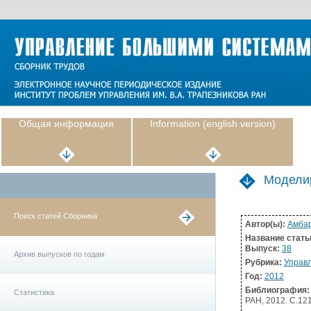
Общая информация
Information (english version)
Моделир
Поиск статей Сборника
Автор(ы):
Амбар
Название стать
Выпуск:
38
Архив выпусков по годам
Рубрика:
Управл
Год:
2012
Библиография:
Статистика
РАН, 2012. С.12