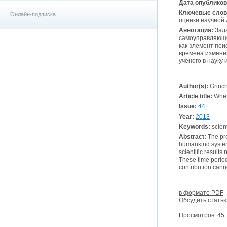
Дата опублико
Ключевые слов
Онлайн-подписка
оценки научной 
Аннотация:
Зада
самоуправляюще
как элемент пои
времена изменен
учёного в науку
Author(s):
Grinch
Article title:
Wheth
Issue:
44
Year:
2013
Keywords:
scient
Abstract:
The pro
humankind system 
scientific result
These time periods
contribution cann
в формате PDF
Обсудить стать
Просмотров: 45; 