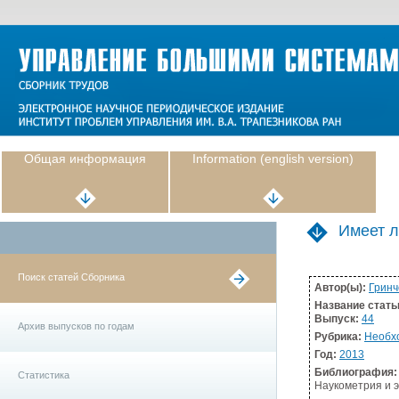
Общая информация
Information (english version)
Имеет л
Поиск статей Сборника
Автор(ы):
Гринч
Название стать
Выпуск:
44
Архив выпусков по годам
Рубрика:
Необх
Год:
2013
Библиография:
Статистика
Наукометрия и э