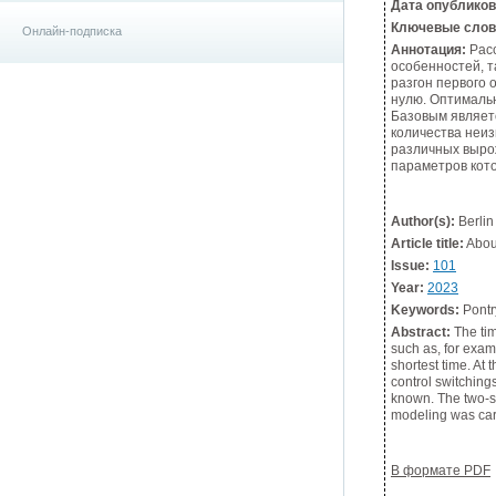
Дата опублико
Ключевые слов
Онлайн-подписка
Аннотация:
Расс
особенностей, т
разгон первого
нулю. Оптималь
Базовым являетс
количества неи
различных выро
параметров кот
Author(s):
Berlin
Article title:
About
Issue:
101
Year:
2023
Keywords:
Pontry
Abstract:
The tim
such as, for examp
shortest time. At
control switching
known. The two-sw
modeling was carri
В формате PDF