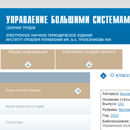
Общая информация
Information (english version)
О класс
Поиск статей Сборника
Автор(ы):
Берли
Название стать
Выпуск:
101
Архив выпусков по годам
Рубрика:
Матем
Год:
2023
Библиография:
Статистика
Управление больш