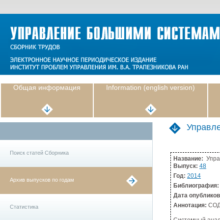
Общая информация
Information (english version)
Управл
Поиск статей Сборника
Название:
Упра
Выпуск:
48
Год:
2014
Архив выпусков по годам
Библиография:
Дата опублико
Аннотация:
СОД
Статистика