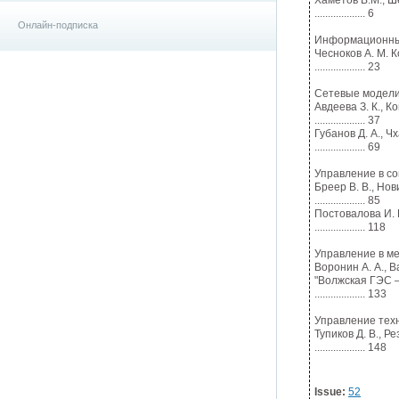
Хаметов В.М., Ш
................... 6
Онлайн-подписка
Информационные
Чесноков А. М. 
................... 23
Сетевые модели
Авдеева З. К., 
................... 37
Губанов Д. А., 
................... 69
Управление в с
Бреер В. В., Нов
................... 85
Постовалова И.
................... 118
Управление в ме
Воронин А. А., 
"Волжская ГЭС 
................... 133
Управление тех
Тупиков Д. В., 
................... 148
Issue:
52