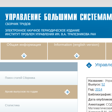
Общая информация
Information (english version)
Управл
Поиск статей Сборника
Название:
Упра
Выпуск:
52
Год:
2014
Архив выпусков по годам
Библиография:
Дата опублико
Аннотация:
СОД
Статистика
Математическая