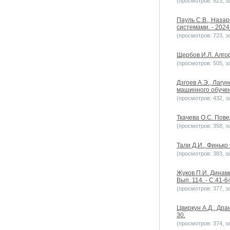
(просмотров: 523, за
Пауль С.В., Наза
системами. - 2024.
(просмотров: 723, за
Щербов И.Л. Алго
(просмотров: 505, за
Дзгоев А.Э., Лаг
машинного обучени
(просмотров: 432, за
Ткачева О.С. Пове
(просмотров: 358, за
Тали Д.И., Финько
(просмотров: 383, за
Жуков П.И. Динам
Вып. 114. - С.41-6
(просмотров: 377, за
Цвиркун А.Д., Дра
30.
(просмотров: 374, за