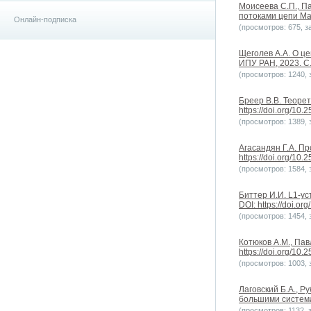
Моисеева С.П., П
потоками цепи Мар
Онлайн-подписка
(просмотров: 675, за
Щеголев А.А. О ц
ИПУ РАН, 2023. С.5
(просмотров: 1240, з
Бреер В.В. Теорет
https://doi.org/10
(просмотров: 1389, з
Агасандян Г.А. П
https://doi.org/10
(просмотров: 1584, з
Биттер И.И. L1-у
DOI: https://doi.o
(просмотров: 1454, з
Котюков А.М., Пав
https://doi.org/10
(просмотров: 1003, з
Лаговский Б.А., 
большими системам
(просмотров: 1132, з