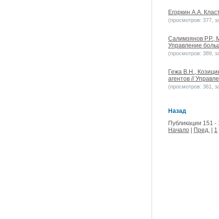
Егоркин А.А. Клас
(просмотров: 377, за
Салимзянов Р.Р.,
Управление больши
(просмотров: 389, за
Гежа В.Н., Козиц
агентов // Управле
(просмотров: 361, за
Назад
Публикации 151 - 
Начало
|
Пред.
|
1