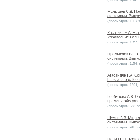
Малышев С.В. Про
системами. Выпуск 
(просмотров: 1113, з
Касаткин А.А. Ме
Управление больши
(просмотров: 1127, з
Промыслов В.Г., 
системами. Выпуск 
(просмотров: 1154, з
Агасандян Г.А. С
https://doi.org/10
(просмотров: 1291, з
Горбунова А.В. О
времени обслужива
(просмотров: 538, за
Шумов В.В. Модел
системами. Выпуск 
(просмотров: 918, за
Полин Е.П., Моис