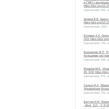
в СМО с входящим
https://doi.org/10
(просмотров: 905, за
Шумов В.В. Закон 
https://doi.org/10
(просмотров: 1003, з
Егоркин А.А. Опр
DOI: https://doi.o
(просмотров: 746, за
Корнеенко В.П., 
большими системам
(просмотров: 894, за
Искаков М.Б., Иск
65. DOI: https://do
(просмотров: 873, за
Седых И.А., Мака
Управление больши
(просмотров: 752, за
Биттер И.И. Лока
- Вып. 113. - С.6-2