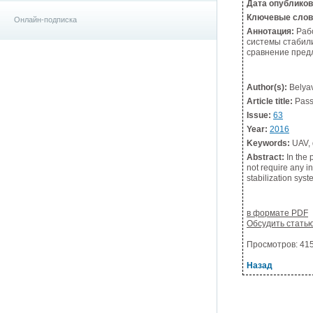
Дата опублико
Ключевые слов
Онлайн-подписка
Аннотация:
Рабо
системы стабил
сравнение предл
Author(s):
Belyav
Article title:
Passi
Issue:
63
Year:
2016
Keywords:
UAV, q
Abstract:
In the 
not require any i
stabilization sys
в формате PDF
Обсудить стать
Просмотров: 4157
Назад