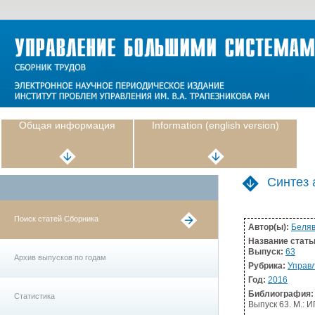
Общая информация
Information (english version)
Синтез 
Поиск статей Сборника
Автор(ы):
Беляв
Название стать
Выпуск:
63
Архив выпусков по годам
Рубрика:
Управ
Год:
2016
Библиография:
Статистика
Выпуск 63. М.: И