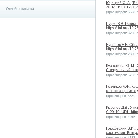
Юдицкий С. А., Т
30. М.: ИПУ РАН, 2
Онлайн-подписка
(просмотров: 6608, з
Цурко В.В. Реком
https://doi.org/10
(просмотров: 3286, з
Бурнаев Е.В. Обн
https://doi.org/10
(просмотров: 2890, з
Кузнецова Ю. М.,
Специальный выпу
(просмотров: 5708, з
Резчиков А.Ф., К
качества производ
(просмотров: 3839, з
Краснов Д.В., Ут
С.29-49. URL: http
(просмотров: 4015, з
Городецкий В.И.,
системами. Выпуск 
(просмотров: 4637, з