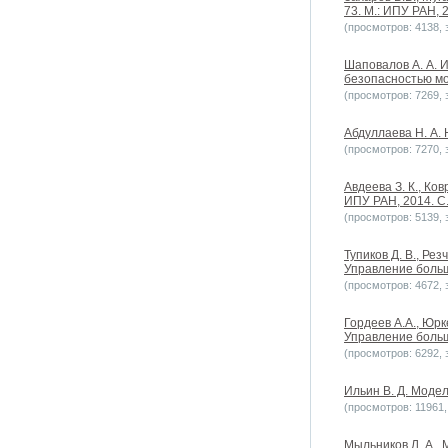
73. М.: ИПУ РАН, 2
(просмотров: 4138, з
Шаповалов А. А. 
безопасностью мо
(просмотров: 7269, з
Абдуллаева Н. А.
(просмотров: 7270, з
Авдеева З. К., Ко
ИПУ РАН, 2014. С.
(просмотров: 5139, з
Тупиков Д. В., Р
Управление больш
(просмотров: 4672, з
Гордеев А.А., Юр
Управление больш
(просмотров: 6292, з
Ильин В. Д. Моде
(просмотров: 11961, 
Мыльников Л. А.,