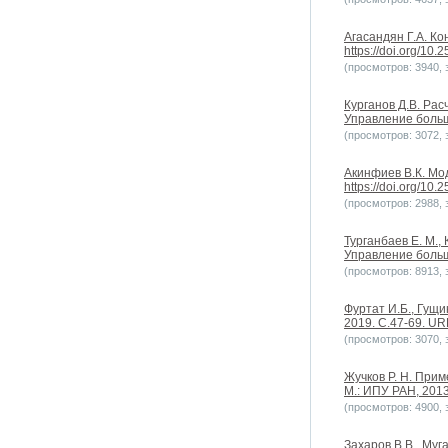
Агасандян Г.А. К
https://doi.org/10
(просмотров: 3940, з
Курганов Д.В. Ра
Управление больши
(просмотров: 3072, з
Акинфиев В.К. Мо
https://doi.org/10
(просмотров: 2988, з
Турганбаев Е. М.,
Управление больш
(просмотров: 8913, з
Фуртат И.Б., Гущ
2019. С.47-69. URL
(просмотров: 3070, з
Жучков Р. Н. При
М.: ИПУ РАН, 2013
(просмотров: 4900, з
Захаров В.В., Му