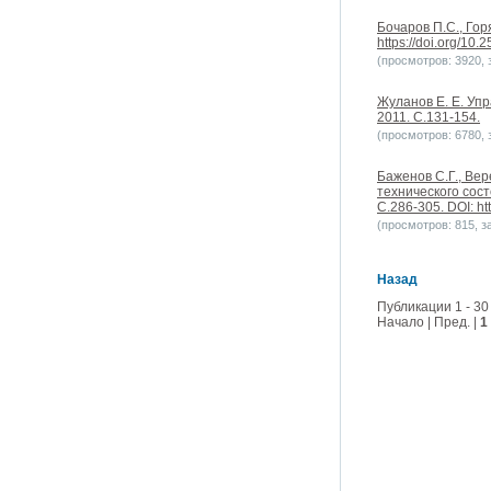
Бочаров П.С., Го
https://doi.org/10
(просмотров: 3920, з
Жуланов Е. Е. Уп
2011. С.131-154.
(просмотров: 6780, з
Баженов С.Г., Вер
технического сос
С.286-305. DOI: ht
(просмотров: 815, за
Назад
Публикации 1 - 30
Начало | Пред. |
1