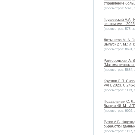
Управление больш
(просмотров: 5328, з
Грушевский А.А.,
системами. - 2025.
(просмотров: 575, за
Латышева М. А. Э
Выпуск 27. М.: ИП
(просмотров: 8691, з
Райгородская А. 
"Математическая т
(просмотров: 5684, з
Круглов С.П. Ско
РАН, 2023. С.246-2
(просмотров: 1173, з
Подвальный С. Л.
Выпуск 48. М.: ИП
(просмотров: 9002, з
Тутов А.В., Фарх
обработки данных 
(просмотров: 1127, з